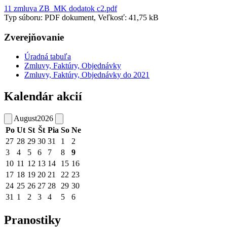
11 zmluva ZB_MK dodatok c2.pdf
Typ súboru: PDF dokument, Veľkosť: 41,75 kB
Zverejňovanie
Úradná tabuľa
Zmluvy, Faktúry, Objednávky
Zmluvy, Faktúry, Objednávky do 2021
Kalendár akcií
August
2026
Po
Ut
St
Št
Pia
So
Ne
27
28
29
30
31
1
2
3
4
5
6
7
8
9
10
11
12
13
14
15
16
17
18
19
20
21
22
23
24
25
26
27
28
29
30
31
1
2
3
4
5
6
Pranostiky