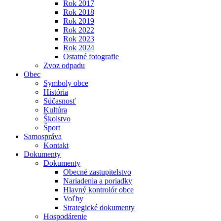
Rok 2017
Rok 2018
Rok 2019
Rok 2022
Rok 2023
Rok 2024
Ostatné fotografie
Zvoz odpadu
Obec
Symboly obce
História
Súčasnosť
Kultúra
Školstvo
Šport
Samospráva
Kontakt
Dokumenty
Dokumenty
Obecné zastupitelstvo
Nariadenia a poriadky
Hlavný kontrolór obce
Voľby
Strategické dokumenty
Hospodárenie