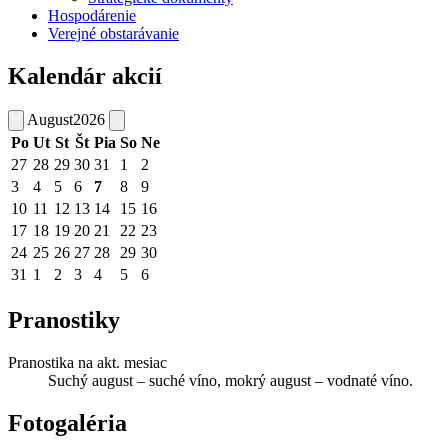
Hospodárenie
Verejné obstarávanie
Kalendár akcií
August
2026
Po
Ut
St
Št
Pia
So
Ne
27
28
29
30
31
1
2
3
4
5
6
7
8
9
10
11
12
13
14
15
16
17
18
19
20
21
22
23
24
25
26
27
28
29
30
31
1
2
3
4
5
6
Pranostiky
Pranostika na akt. mesiac
Suchý august – suché víno, mokrý august – vodnaté víno.
Fotogaléria