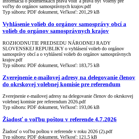
Informácia o podmienkach práva voliť a práva byť volený pre
voľby do orgánov samosprávnych krajov.pdf
Typ súboru: PDF dokument, Veľkosť: 201,29 kB
Vyhlásenie volieb do orgánov samosprávy obcí a
volieb do orgánov samosprávnych krajov
ROZHODNUTIE PREDSEDU NÁRODNEJ RADY
SLOVENSKEJ REPUBLIKY o vyhlásení volieb do orgánov
samosprávy obcí a o vyhlásení volieb do orgánov samosprávnych
krajov.pdf
Typ súboru: PDF dokument, Veľkosť: 183,75 kB
Zverejnenie e-mailovej adresy na delegovanie členov
do okrskovej volebnej komisie pre referendum
Zverejnenie e-mailovej adresy na delegovanie členov do okrskovej
volebnej komisie pre referendum 2026.pdf
Typ súboru: PDF dokument, Veľkosť: 193,06 kB
Žiadosť o voľbu poštou v referende 4.7.2026
Žiadosť o voľbu poštou v referende v roku 2026 (2).pdf
Typ súboru: PDF dokument, Veľkosť: 121,5 kB