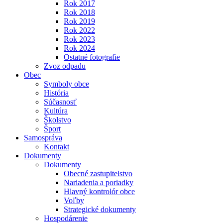
Rok 2017
Rok 2018
Rok 2019
Rok 2022
Rok 2023
Rok 2024
Ostatné fotografie
Zvoz odpadu
Obec
Symboly obce
História
Súčasnosť
Kultúra
Školstvo
Šport
Samospráva
Kontakt
Dokumenty
Dokumenty
Obecné zastupitelstvo
Nariadenia a poriadky
Hlavný kontrolór obce
Voľby
Strategické dokumenty
Hospodárenie