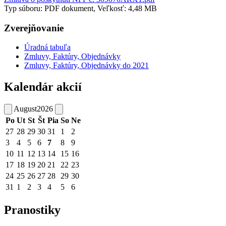
Typ súboru: PDF dokument, Veľkosť: 4,48 MB
Zverejňovanie
Úradná tabuľa
Zmluvy, Faktúry, Objednávky
Zmluvy, Faktúry, Objednávky do 2021
Kalendár akcií
August
2026
Po
Ut
St
Št
Pia
So
Ne
27
28
29
30
31
1
2
3
4
5
6
7
8
9
10
11
12
13
14
15
16
17
18
19
20
21
22
23
24
25
26
27
28
29
30
31
1
2
3
4
5
6
Pranostiky