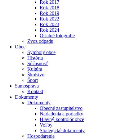
Rok 2017
Rok 2018
Rok 2019
Rok 2022
Rok 2023
Rok 2024
Ostatné fotografie
Zvoz odpadu
Obec
Symboly obce
História
Súčasnosť
Kultúra
Školstvo
Šport
Samospráva
Kontakt
Dokumenty
Dokumenty
Obecné zastupitelstvo
Nariadenia a poriadky
Hlavný kontrolór obce
Voľby
Strategické dokumenty
Hospodárenie