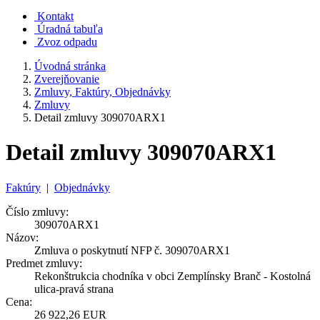
Kontakt
Úradná tabuľa
Zvoz odpadu
Úvodná stránka
Zverejňovanie
Zmluvy, Faktúry, Objednávky
Zmluvy
Detail zmluvy 309070ARX1
Detail zmluvy 309070ARX1
Faktúry
|
Objednávky
Číslo zmluvy:
309070ARX1
Názov:
Zmluva o poskytnutí NFP č. 309070ARX1
Predmet zmluvy:
Rekonštrukcia chodníka v obci Zemplínsky Branč - Kostolná
ulica-pravá strana
Cena:
26 922,26 EUR