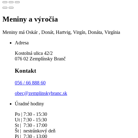
Meniny a výročia
Meniny má
Oskár
, Donát, Hartvig, Virgín, Donáta, Virgínia
Adresa
Kostolná ulica 42/2
076 02 Zemplínsky Branč
Kontakt
056 / 66 888 60
obec@zemplinskybranc.sk
Úradné hodiny
Po | 7:30 - 15:30
Ut | 7:30 - 15:30
St | 7:30 - 17:00
Št | nestránkový deň
Pi | 7:30 - 13:00