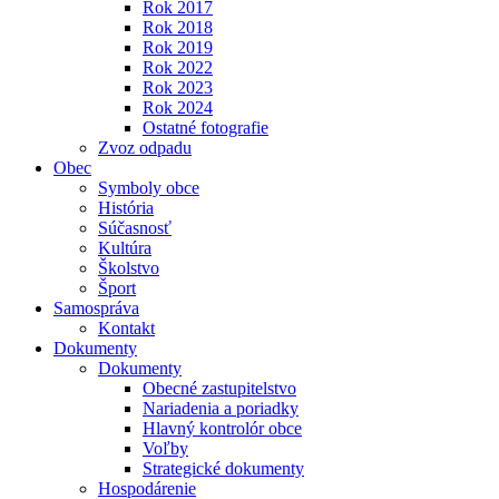
Rok 2017
Rok 2018
Rok 2019
Rok 2022
Rok 2023
Rok 2024
Ostatné fotografie
Zvoz odpadu
Obec
Symboly obce
História
Súčasnosť
Kultúra
Školstvo
Šport
Samospráva
Kontakt
Dokumenty
Dokumenty
Obecné zastupitelstvo
Nariadenia a poriadky
Hlavný kontrolór obce
Voľby
Strategické dokumenty
Hospodárenie