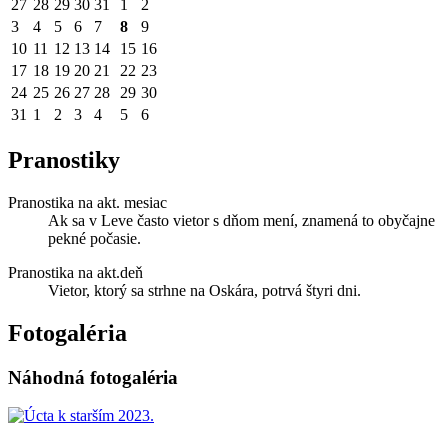
27
28
29
30
31
1
2
3
4
5
6
7
8
9
10
11
12
13
14
15
16
17
18
19
20
21
22
23
24
25
26
27
28
29
30
31
1
2
3
4
5
6
Pranostiky
Pranostika na akt. mesiac
Ak sa v Leve často vietor s dňom mení, znamená to obyčajne
pekné počasie.
Pranostika na akt.deň
Vietor, ktorý sa strhne na Oskára, potrvá štyri dni.
Fotogaléria
Náhodná fotogaléria