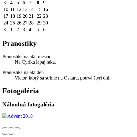
3
4
5
6
7
8
9
10
11
12
13
14
15
16
17
18
19
20
21
22
23
24
25
26
27
28
29
30
31
1
2
3
4
5
6
Pranostiky
Pranostika na akt. mesiac
Na Cyrika lapaj raka.
Pranostika na akt.deň
Vietor, ktorý sa strhne na Oskára, potrvá štyri dni.
Fotogaléria
Náhodná fotogaléria