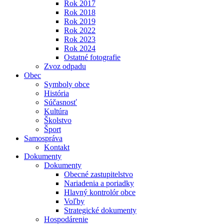
Rok 2017
Rok 2018
Rok 2019
Rok 2022
Rok 2023
Rok 2024
Ostatné fotografie
Zvoz odpadu
Obec
Symboly obce
História
Súčasnosť
Kultúra
Školstvo
Šport
Samospráva
Kontakt
Dokumenty
Dokumenty
Obecné zastupitelstvo
Nariadenia a poriadky
Hlavný kontrolór obce
Voľby
Strategické dokumenty
Hospodárenie