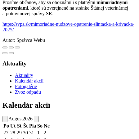
Prosíme občanov, aby sa oboznámili s platnými
mimoriadnymi
opatreniami
, ktoré sú zverejnené na stránke Štátnej veterinárnej
a potravinovej správy SR:
https://svps.sk/mimoriadne-nudzove-opatrenie-slintacka-a-krivacka-
2025/
Autor:
Správca Webu
Aktuality
Aktuality
Kalendár akcií
Fotogalérie
Zvoz odpadu
Kalendár akcií
August
2026
Po
Ut
St
Št
Pia
So
Ne
27
28
29
30
31
1
2