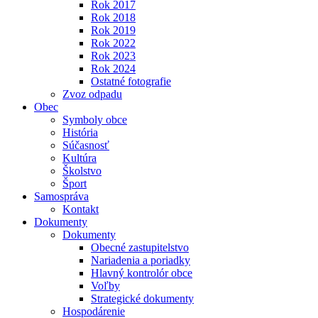
Rok 2017
Rok 2018
Rok 2019
Rok 2022
Rok 2023
Rok 2024
Ostatné fotografie
Zvoz odpadu
Obec
Symboly obce
História
Súčasnosť
Kultúra
Školstvo
Šport
Samospráva
Kontakt
Dokumenty
Dokumenty
Obecné zastupitelstvo
Nariadenia a poriadky
Hlavný kontrolór obce
Voľby
Strategické dokumenty
Hospodárenie