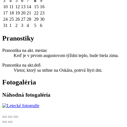
3
4
5
6
7
8
9
10
11
12
13
14
15
16
17
18
19
20
21
22
23
24
25
26
27
28
29
30
31
1
2
3
4
5
6
Pranostiky
Pranostika na akt. mesiac
Keď je v prvom augustovom týždni teplo, bude biela zima.
Pranostika na akt.deň
Vietor, ktorý sa strhne na Oskára, potrvá štyri dni.
Fotogaléria
Náhodná fotogaléria