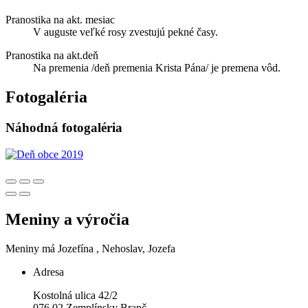
Pranostika na akt. mesiac
V auguste veľké rosy zvestujú pekné časy.
Pranostika na akt.deň
Na premenia /deň premenia Krista Pána/ je premena vôd.
Fotogaléria
Náhodná fotogaléria
Meniny a výročia
Meniny má
Jozefína
, Nehoslav, Jozefa
Adresa
Kostolná ulica 42/2
076 02 Zemplínsky Branč