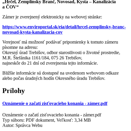
„Hrčel, Zemplínsky Branč, Novosad, Kysta – Kanalizácia
a ČOV“
Zámer je zverejnený elektronicky na webovej stránke:
https://www.enviroportal.sk/eia/detail/hrcel-zemplinsky-branc-
novosad-kysta-kanalizacia-cov
Verejnosť má možnosť podávať pripomienky k tomuto zámeru
písomne na adresu:
Okresný úrad Trebišov, odbor starostlivosti o životné prostredie,
M.R. Štefánika 1161/184, 075 26 Trebišov,
najneskôr do 21 dní od zverejnenia tejto informácie.
Bližšie informácie sú dostupné na uvedenom webovom odkaze
alebo počas úradných hodín Okresného úradu Trebišov.
Prílohy
Oznámenie o začatí zisťovacieho konania - zámer.pdf
Oznámenie o začatí zisťovacieho konania - zámer.pdf
Typ súboru: PDF dokument, Veľkosť: 3,34 MB
Autor:
Správca Webu