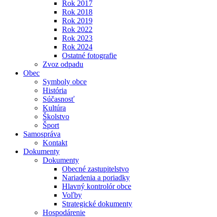
Rok 2017
Rok 2018
Rok 2019
Rok 2022
Rok 2023
Rok 2024
Ostatné fotografie
Zvoz odpadu
Obec
Symboly obce
História
Súčasnosť
Kultúra
Školstvo
Šport
Samospráva
Kontakt
Dokumenty
Dokumenty
Obecné zastupitelstvo
Nariadenia a poriadky
Hlavný kontrolór obce
Voľby
Strategické dokumenty
Hospodárenie