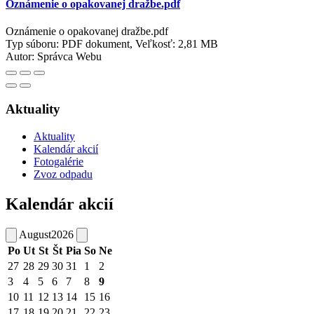
Oznámenie o opakovanej dražbe.pdf
Oznámenie o opakovanej dražbe.pdf
Typ súboru: PDF dokument, Veľkosť: 2,81 MB
Autor:
Správca Webu
Aktuality
Aktuality
Kalendár akcií
Fotogalérie
Zvoz odpadu
Kalendár akcií
August
2026
Po
Ut
St
Št
Pia
So
Ne
27
28
29
30
31
1
2
3
4
5
6
7
8
9
10
11
12
13
14
15
16
17
18
19
20
21
22
23