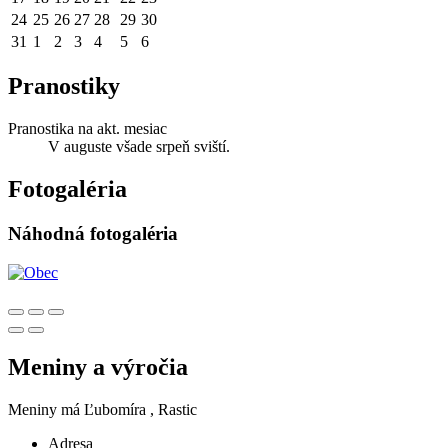
24
25
26
27
28
29
30
31
1
2
3
4
5
6
Pranostiky
Pranostika na akt. mesiac
V auguste všade srpeň sviští.
Fotogaléria
Náhodná fotogaléria
Meniny a výročia
Meniny má
Ľubomíra
, Rastic
Adresa