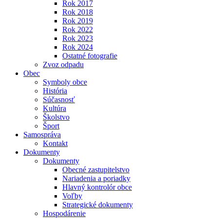
Rok 2017
Rok 2018
Rok 2019
Rok 2022
Rok 2023
Rok 2024
Ostatné fotografie
Zvoz odpadu
Obec
Symboly obce
História
Súčasnosť
Kultúra
Školstvo
Šport
Samospráva
Kontakt
Dokumenty
Dokumenty
Obecné zastupitelstvo
Nariadenia a poriadky
Hlavný kontrolór obce
Voľby
Strategické dokumenty
Hospodárenie